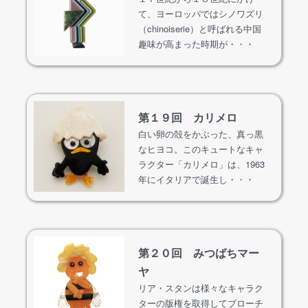
て、ヨーロッパではシノワズリ
（chinoiserie）と呼ばれる中国
趣味が高まった時期が・・・
第１９回 カリメロ
白い卵の殻をかぶった、真っ黒
なヒヨコ。このキュートなキャ
ラクター「カリメロ」は、1963
年にイタリアで誕生し・・・
第２０回 みつばちマー
ヤ
リア・スタンは様々なキャラク
ターの版権を取得してブローチ