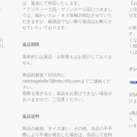
は、返金にて対応いたします。
【
せ
＊アンティーク品・ヴィンテージ品につきまし
ご
ては、細かいスレ・キズ等極力明記させていた
注
だきますが、破損品でない限り返品はお断りさ
せていたいております。
※ 
す
料）
く
返品期限
心し
く
く
基本的には返品・お取替えはお受けしておりま
せん。
ク
商品到着後７日以内に
cafebagatelle7@mbr.nifty.comまでご連絡くだ
さい。
期限を過ぎると、返品をお受けできない場合が
VI
ありますので、ご注意ください。
け
※
返品送料
り
い
商品の破損、サイズ違い、その他、当店の不手
際により不備が発生した場合は、当店にて送料