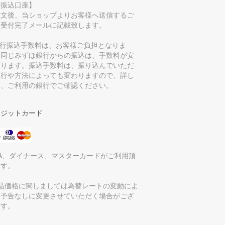
お振込口座】
注文後、当ショップよりお客様へ送信するご
文受付完了メールに記載致します。
銀行振込手数料は、お客様ご負担となりま
。同じみずほ銀行からの振込は、手数料が安
なります。振込手数料は、振り込んでいただ
銀行や方法によっても変わりますので、詳し
は、ご利用の銀行でご確認ください。
レジットカード
SA、ダイナース、マスターカードがご利用頂
ます。
商品価格に関しましては為替レートの変動によ
、予告なしに変更させていただく場合がござ
ます。