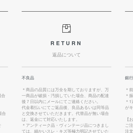
RETURN
返品について
不良品
銀
＊商品の品質には万全を期しておりますが、万
＊
場合
一商品が破損・汚損していた場合、商品の配達
＊
後７日以内にメールにてご連絡ください。
＊
代金着払いにてご返品後、良品あるいは同等品
が
場合
と交換させていただきます。代替品が無い場合
は、返金にて対応いたします。
【
せ
＊アンティーク品・ヴィンテージ品につきまし
ご
ては、細かいスレ・キズ等極力明記させていた
注