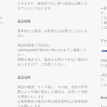
だきますが、破損品でない限り返品はお断りさ
せていたいております。
※ 
す
料）
く
返品期限
心し
く
く
基本的には返品・お取替えはお受けしておりま
せん。
ク
商品到着後７日以内に
cafebagatelle7@mbr.nifty.comまでご連絡くだ
さい。
期限を過ぎると、返品をお受けできない場合が
VI
ありますので、ご注意ください。
け
※
返品送料
り
い
商品の破損、サイズ違い、その他、当店の不手
際により不備が発生した場合は、当店にて送料
を負担いたします。
Ama
お客様都合の返品の再は返品送料はお客様負担
でお願いします。
Am