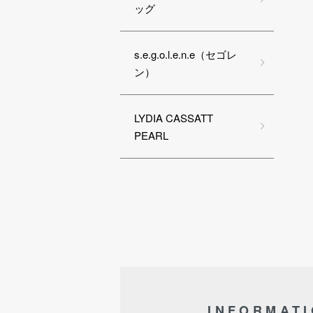
ッグ
s.e.g.o.l.e.n.e（セゴレ
ン）
LYDIA CASSATT
PEARL
INFORMAT