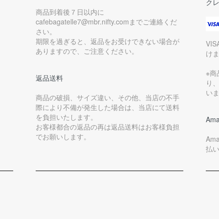
ク
商品到着後７日以内に
cafebagatelle7@mbr.nifty.comまでご連絡くだ
さい。
期限を過ぎると、返品をお受けできない場合が
VI
ありますので、ご注意ください。
け
※
返品送料
り
い
商品の破損、サイズ違い、その他、当店の不手
際により不備が発生した場合は、当店にて送料
を負担いたします。
Ama
お客様都合の返品の再は返品送料はお客様負担
でお願いします。
Am
払