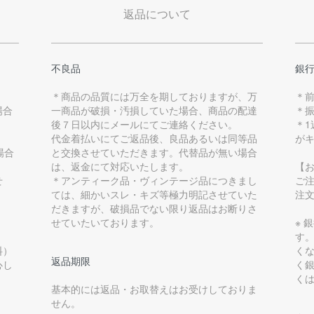
返品について
不良品
銀
＊商品の品質には万全を期しておりますが、万
＊
場合
一商品が破損・汚損していた場合、商品の配達
＊
後７日以内にメールにてご連絡ください。
＊
代金着払いにてご返品後、良品あるいは同等品
が
場合
と交換させていただきます。代替品が無い場合
は、返金にて対応いたします。
【
せ
＊アンティーク品・ヴィンテージ品につきまし
ご
ては、細かいスレ・キズ等極力明記させていた
注
だきますが、破損品でない限り返品はお断りさ
せていたいております。
※ 
す
料）
く
返品期限
心し
く
く
基本的には返品・お取替えはお受けしておりま
せん。