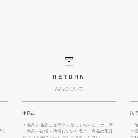
RETURN
返品について
不良品
銀
＊商品の品質には万全を期しておりますが、万
＊
場合
一商品が破損・汚損していた場合、商品の配達
＊
後７日以内にメールにてご連絡ください。
＊