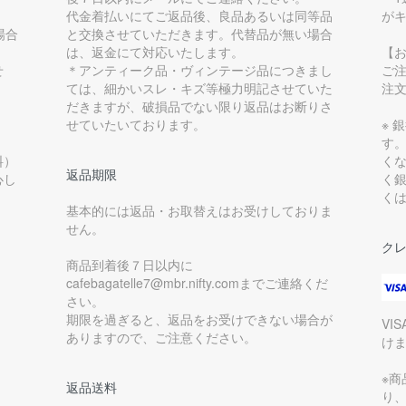
代金着払いにてご返品後、良品あるいは同等品
が
場合
と交換させていただきます。代替品が無い場合
は、返金にて対応いたします。
【
せ
＊アンティーク品・ヴィンテージ品につきまし
ご
ては、細かいスレ・キズ等極力明記させていた
注
だきますが、破損品でない限り返品はお断りさ
せていたいております。
※ 
す
料）
く
返品期限
心し
く
く
基本的には返品・お取替えはお受けしておりま
せん。
ク
商品到着後７日以内に
cafebagatelle7@mbr.nifty.comまでご連絡くだ
さい。
期限を過ぎると、返品をお受けできない場合が
VI
ありますので、ご注意ください。
け
※
返品送料
り