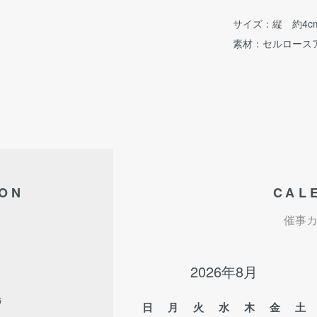
サイズ：縦 約4c
素材：セルロース
ION
CAL
催事
2026年8月
6
日
月
火
水
木
金
土