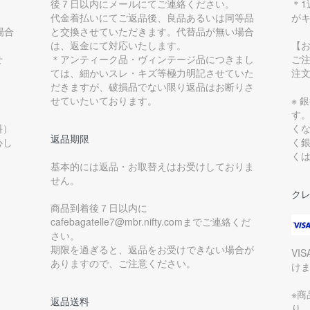
後７日以内にメールにてご連絡ください。
＊
代金着払いにてご返品後、良品あるいは同等品
が
場合
と交換させていただきます。代替品が無い場合
は、返金にて対応いたします。
【
せ
＊アンティーク品・ヴィンテージ品につきまし
ご
ては、細かいスレ・キズ等極力明記させていた
注
だきますが、破損品でない限り返品はお断りさ
せていたいております。
※ 
す
料）
く
返品期限
心し
く
く
基本的には返品・お取替えはお受けしておりま
せん。
ク
商品到着後７日以内に
cafebagatelle7@mbr.nifty.comまでご連絡くだ
さい。
期限を過ぎると、返品をお受けできない場合が
VI
ありますので、ご注意ください。
け
※
返品送料
り