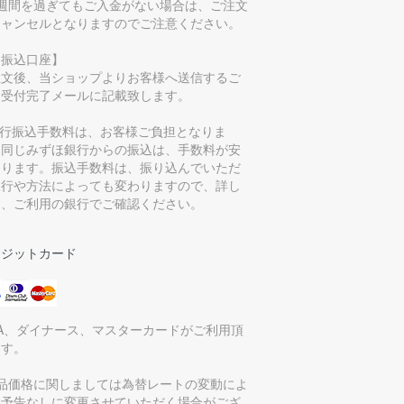
1週間を過ぎてもご入金がない場合は、ご注文
キャンセルとなりますのでご注意ください。
お振込口座】
注文後、当ショップよりお客様へ送信するご
文受付完了メールに記載致します。
銀行振込手数料は、お客様ご負担となりま
。同じみずほ銀行からの振込は、手数料が安
なります。振込手数料は、振り込んでいただ
銀行や方法によっても変わりますので、詳し
は、ご利用の銀行でご確認ください。
レジットカード
SA、ダイナース、マスターカードがご利用頂
ます。
商品価格に関しましては為替レートの変動によ
、予告なしに変更させていただく場合がござ