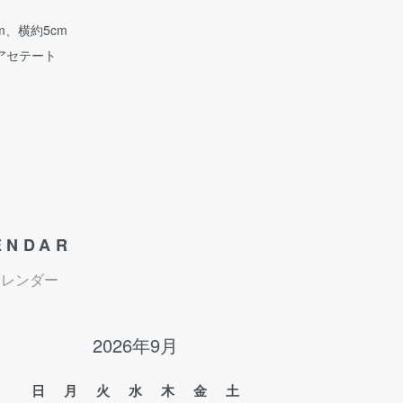
m、横約5cm
アセテート
ENDAR
カレンダー
2026年9月
日
月
火
水
木
金
土