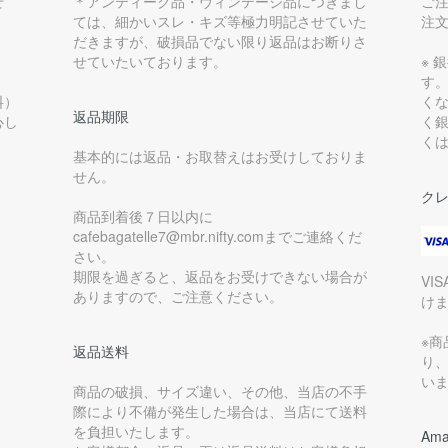
せ
＊アンティーク品・ヴィンテージ品につきまし
ご
ては、細かいスレ・キズ等極力明記させていた
注
だきますが、破損品でない限り返品はお断りさ
せていたいております。
※ 
す
料）
く
返品期限
心し
く
く
基本的には返品・お取替えはお受けしておりま
せん。
ク
商品到着後７日以内に
cafebagatelle7@mbr.nifty.comまでご連絡くだ
さい。
期限を過ぎると、返品をお受けできない場合が
VI
ありますので、ご注意ください。
け
※
返品送料
り
い
商品の破損、サイズ違い、その他、当店の不手
際により不備が発生した場合は、当店にて送料
を負担いたします。
Ama