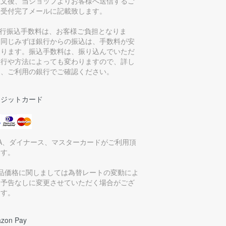
注文後、当ショップよりお客様へ送信するご
文受付完了メールに記載致します。
銀行振込手数料は、お客様ご負担となりま
。同じみずほ銀行からの振込は、手数料が安
なります。振込手数料は、振り込んでいただ
銀行や方法によっても変わりますので、詳し
は、ご利用の銀行でご確認ください。
レジットカード
SA、ダイナース、マスターカードがご利用頂
ます。
商品価格に関しましては為替レートの変動によ
、予告なしに変更させていただく場合がござ
ます。
zon Pay