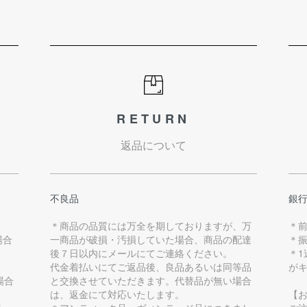
RETURN
返品について
不良品
銀
＊商品の品質には万全を期しておりますが、万
＊
場合
一商品が破損・汚損していた場合、商品の配達
＊
後７日以内にメールにてご連絡ください。
＊
代金着払いにてご返品後、良品あるいは同等品
が
場合
と交換させていただきます。代替品が無い場合
は、返金にて対応いたします。
【