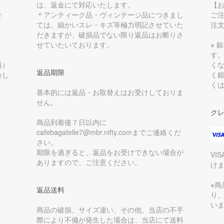
は、返金にて対応いたします。
【
せ
＊アンティーク品・ヴィンテージ品につきまし
ご
ては、細かいスレ・キズ等極力明記させていた
注
だきますが、破損品でない限り返品はお断りさ
せていたいております。
※ 
す
料）
く
返品期限
心し
く
く
基本的には返品・お取替えはお受けしておりま
せん。
ク
商品到着後７日以内に
cafebagatelle7@mbr.nifty.comまでご連絡くだ
さい。
期限を過ぎると、返品をお受けできない場合が
VI
ありますので、ご注意ください。
け
※
返品送料
り
い
商品の破損、サイズ違い、その他、当店の不手
際により不備が発生した場合は、当店にて送料