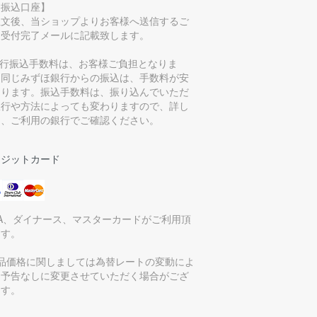
お振込口座】
注文後、当ショップよりお客様へ送信するご
文受付完了メールに記載致します。
銀行振込手数料は、お客様ご負担となりま
。同じみずほ銀行からの振込は、手数料が安
なります。振込手数料は、振り込んでいただ
銀行や方法によっても変わりますので、詳し
は、ご利用の銀行でご確認ください。
レジットカード
SA、ダイナース、マスターカードがご利用頂
ます。
商品価格に関しましては為替レートの変動によ
、予告なしに変更させていただく場合がござ
ます。