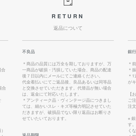
RETURN
返品について
不良品
銀
＊商品の品質には万全を期しておりますが、万
＊
場合
一商品が破損・汚損していた場合、商品の配達
＊
後７日以内にメールにてご連絡ください。
＊
代金着払いにてご返品後、良品あるいは同等品
が
場合
と交換させていただきます。代替品が無い場合
は、返金にて対応いたします。
【
せ
＊アンティーク品・ヴィンテージ品につきまし
ご
ては、細かいスレ・キズ等極力明記させていた
注
だきますが、破損品でない限り返品はお断りさ
せていたいております。
※ 
す
料）
く
返品期限