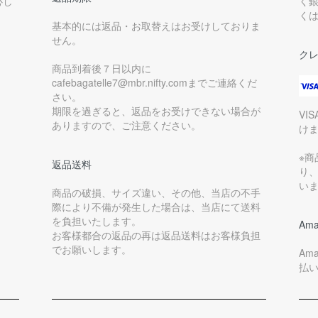
心し
く
く
基本的には返品・お取替えはお受けしておりま
せん。
ク
商品到着後７日以内に
cafebagatelle7@mbr.nifty.comまでご連絡くだ
さい。
期限を過ぎると、返品をお受けできない場合が
VI
ありますので、ご注意ください。
け
※
返品送料
り
い
商品の破損、サイズ違い、その他、当店の不手
際により不備が発生した場合は、当店にて送料
を負担いたします。
Ama
お客様都合の返品の再は返品送料はお客様負担
でお願いします。
Am
払