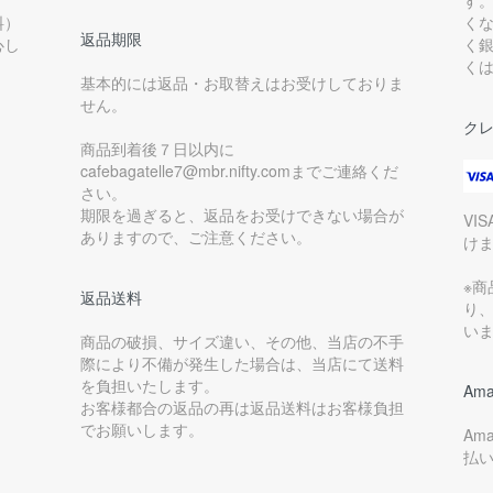
す
料）
く
返品期限
心し
く
く
基本的には返品・お取替えはお受けしておりま
せん。
ク
商品到着後７日以内に
cafebagatelle7@mbr.nifty.comまでご連絡くだ
さい。
期限を過ぎると、返品をお受けできない場合が
VI
ありますので、ご注意ください。
け
※
返品送料
り
い
商品の破損、サイズ違い、その他、当店の不手
際により不備が発生した場合は、当店にて送料
を負担いたします。
Ama
お客様都合の返品の再は返品送料はお客様負担
でお願いします。
Am
払