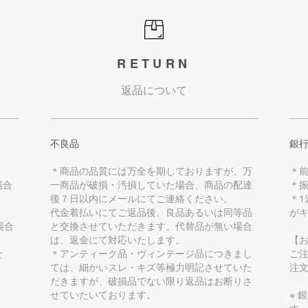
RETURN
返品について
不良品
銀
＊商品の品質には万全を期しておりますが、万
＊
場合
一商品が破損・汚損していた場合、商品の配達
＊
後７日以内にメールにてご連絡ください。
＊
代金着払いにてご返品後、良品あるいは同等品
が
場合
と交換させていただきます。代替品が無い場合
は、返金にて対応いたします。
【
せ
＊アンティーク品・ヴィンテージ品につきまし
ご
ては、細かいスレ・キズ等極力明記させていた
注
だきますが、破損品でない限り返品はお断りさ
せていたいております。
※ 