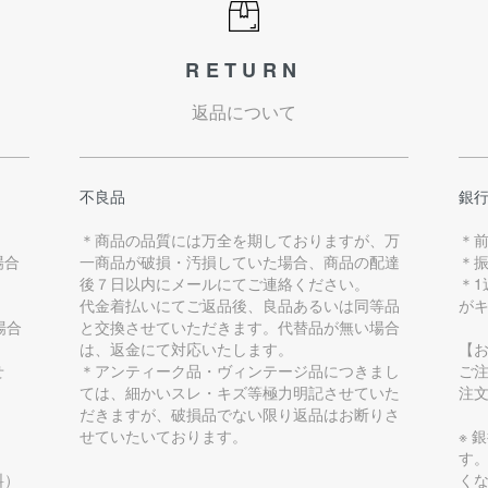
RETURN
返品について
不良品
銀
＊商品の品質には万全を期しておりますが、万
＊
場合
一商品が破損・汚損していた場合、商品の配達
＊
後７日以内にメールにてご連絡ください。
＊
代金着払いにてご返品後、良品あるいは同等品
が
場合
と交換させていただきます。代替品が無い場合
は、返金にて対応いたします。
【
せ
＊アンティーク品・ヴィンテージ品につきまし
ご
ては、細かいスレ・キズ等極力明記させていた
注
だきますが、破損品でない限り返品はお断りさ
せていたいております。
※ 
す
料）
く