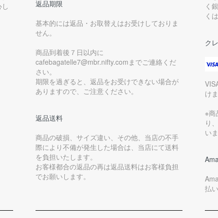
返品期限
心し
く
く
基本的には返品・お取替えはお受けしておりま
せん。
ク
商品到着後７日以内に
cafebagatelle7@mbr.nifty.comまでご連絡くだ
さい。
期限を過ぎると、返品をお受けできない場合が
VI
ありますので、ご注意ください。
け
※
返品送料
り
い
商品の破損、サイズ違い、その他、当店の不手
際により不備が発生した場合は、当店にて送料
を負担いたします。
Ama
お客様都合の返品の再は返品送料はお客様負担
でお願いします。
Am
払