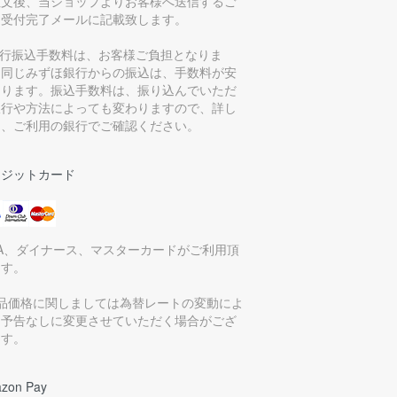
注文後、当ショップよりお客様へ送信するご
文受付完了メールに記載致します。
銀行振込手数料は、お客様ご負担となりま
。同じみずほ銀行からの振込は、手数料が安
なります。振込手数料は、振り込んでいただ
銀行や方法によっても変わりますので、詳し
は、ご利用の銀行でご確認ください。
レジットカード
SA、ダイナース、マスターカードがご利用頂
ます。
商品価格に関しましては為替レートの変動によ
、予告なしに変更させていただく場合がござ
ます。
zon Pay