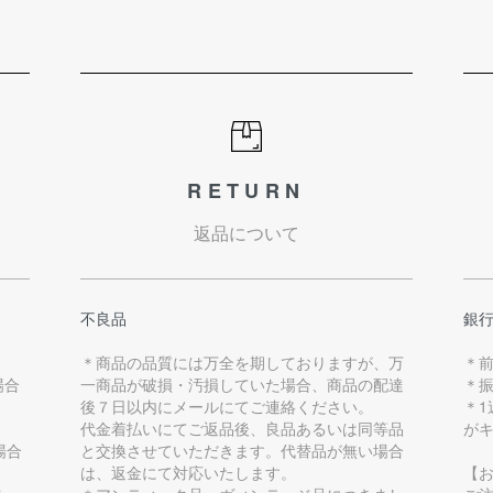
RETURN
返品について
不良品
銀
＊商品の品質には万全を期しておりますが、万
＊
場合
一商品が破損・汚損していた場合、商品の配達
＊
後７日以内にメールにてご連絡ください。
＊
代金着払いにてご返品後、良品あるいは同等品
が
場合
と交換させていただきます。代替品が無い場合
は、返金にて対応いたします。
【