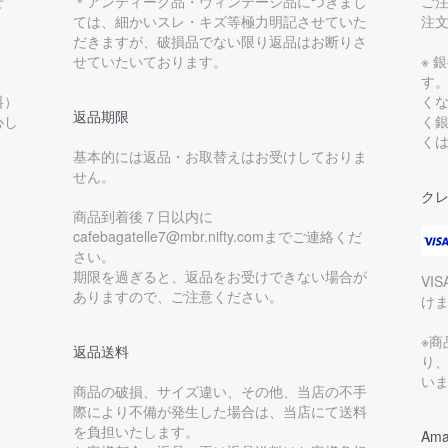
せ
＊アンティーク品・ヴィンテージ品につきまし
ご
ては、細かいスレ・キズ等極力明記させていた
注
だきますが、破損品でない限り返品はお断りさ
せていたいております。
※ 
す
料）
く
返品期限
心し
く
く
基本的には返品・お取替えはお受けしておりま
せん。
ク
商品到着後７日以内に
cafebagatelle7@mbr.nifty.comまでご連絡くだ
さい。
期限を過ぎると、返品をお受けできない場合が
VI
ありますので、ご注意ください。
け
※
返品送料
り
い
商品の破損、サイズ違い、その他、当店の不手
際により不備が発生した場合は、当店にて送料
を負担いたします。
Ama