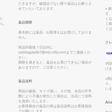
だきますが、破損品でない限り返品はお断りさ
せていたいております。
※ 
す
料）
く
返品期限
心し
く
く
基本的には返品・お取替えはお受けしておりま
せん。
ク
商品到着後７日以内に
cafebagatelle7@mbr.nifty.comまでご連絡くだ
さい。
期限を過ぎると、返品をお受けできない場合が
VI
ありますので、ご注意ください。
け
※
返品送料
り
い
商品の破損、サイズ違い、その他、当店の不手
際により不備が発生した場合は、当店にて送料
を負担いたします。
Ama
お客様都合の返品の再は返品送料はお客様負担
でお願いします。
Am