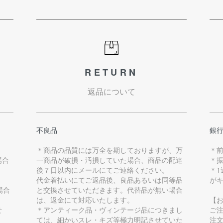
RETURN
返品について
不良品
銀
＊商品の品質には万全を期しておりますが、万
＊
場合
一商品が破損・汚損していた場合、商品の配達
＊
後７日以内にメールにてご連絡ください。
＊
代金着払いにてご返品後、良品あるいは同等品
が
場合
と交換させていただきます。代替品が無い場合
は、返金にて対応いたします。
【
せ
＊アンティーク品・ヴィンテージ品につきまし
ご
ては、細かいスレ・キズ等極力明記させていた
注