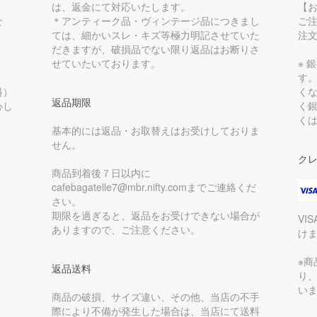
は、返金にて対応いたします。
【
せ
＊アンティーク品・ヴィンテージ品につきまし
ご
ては、細かいスレ・キズ等極力明記させていた
注
だきますが、破損品でない限り返品はお断りさ
せていたいております。
※ 
す
料）
く
返品期限
心し
く
く
基本的には返品・お取替えはお受けしておりま
せん。
ク
商品到着後７日以内に
cafebagatelle7@mbr.nifty.comまでご連絡くだ
さい。
期限を過ぎると、返品をお受けできない場合が
VI
ありますので、ご注意ください。
け
※
返品送料
り
い
商品の破損、サイズ違い、その他、当店の不手
際により不備が発生した場合は、当店にて送料