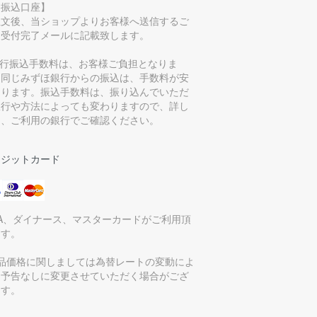
お振込口座】
注文後、当ショップよりお客様へ送信するご
文受付完了メールに記載致します。
銀行振込手数料は、お客様ご負担となりま
。同じみずほ銀行からの振込は、手数料が安
なります。振込手数料は、振り込んでいただ
銀行や方法によっても変わりますので、詳し
は、ご利用の銀行でご確認ください。
レジットカード
SA、ダイナース、マスターカードがご利用頂
ます。
商品価格に関しましては為替レートの変動によ
、予告なしに変更させていただく場合がござ
ます。