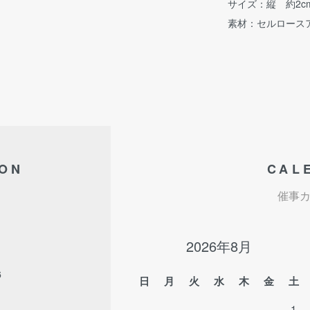
サイズ：縦 約2c
素材：セルロース
ION
CAL
催事
2026年8月
6
日
月
火
水
木
金
土
1