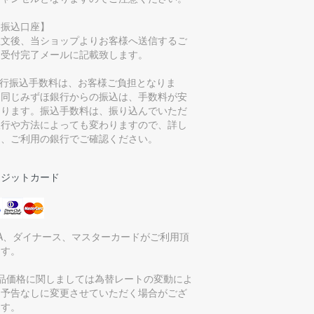
お振込口座】
注文後、当ショップよりお客様へ送信するご
文受付完了メールに記載致します。
銀行振込手数料は、お客様ご負担となりま
。同じみずほ銀行からの振込は、手数料が安
なります。振込手数料は、振り込んでいただ
銀行や方法によっても変わりますので、詳し
は、ご利用の銀行でご確認ください。
レジットカード
SA、ダイナース、マスターカードがご利用頂
ます。
商品価格に関しましては為替レートの変動によ
、予告なしに変更させていただく場合がござ
ます。