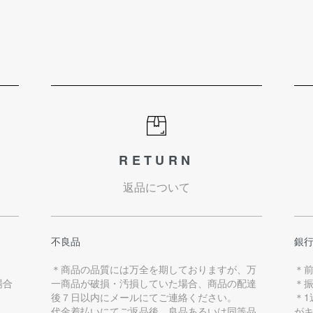
RETURN
返品について
不良品
銀
＊商品の品質には万全を期しておりますが、万
＊
場合
一商品が破損・汚損していた場合、商品の配達
＊
後７日以内にメールにてご連絡ください。
＊
代金着払いにてご返品後、良品あるいは同等品
が