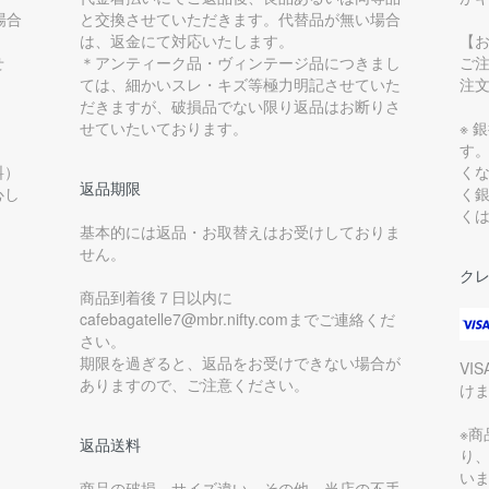
場合
と交換させていただきます。代替品が無い場合
は、返金にて対応いたします。
【
せ
＊アンティーク品・ヴィンテージ品につきまし
ご
ては、細かいスレ・キズ等極力明記させていた
注
だきますが、破損品でない限り返品はお断りさ
せていたいております。
※ 
す
料）
く
返品期限
心し
く
く
基本的には返品・お取替えはお受けしておりま
せん。
ク
商品到着後７日以内に
cafebagatelle7@mbr.nifty.comまでご連絡くだ
さい。
期限を過ぎると、返品をお受けできない場合が
VI
ありますので、ご注意ください。
け
※
返品送料
り
い
商品の破損、サイズ違い、その他、当店の不手