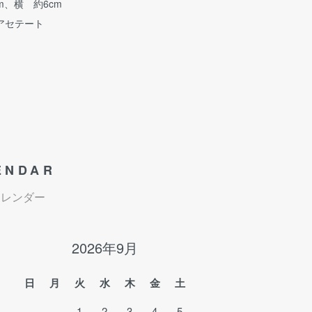
m、横 約6cm
アセテート
ENDAR
カレンダー
2026年9月
日
月
火
水
木
金
土
1
2
3
4
5